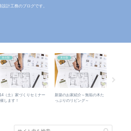
善設計工務のブログです。
未分類
未分類
未分類
/14（土）家づくりセミナー
新築のお家紹介～無垢の木た
外壁・屋
開催します！
っぷりのリビング～
工務店 