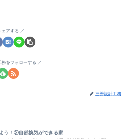
シェアする
工務をフォローする
三善設計工務
よう！②自然換気ができる家