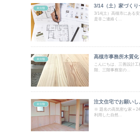
3/14（土）家づく
未分類
3/14(土）高槻市にあ
是非ご連絡く...
高槻市事務所木質化
未分類
こんにちは、三善設計工
階、三階事務室の...
注文住宅でお願いし
未分類
※ 題名の高気密な家＝
利用した自然...