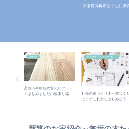
大阪府高槻市を中心に新
未分類
社長のおうちができるまで
高槻市事務所木質化リフォー
の施工をさ
社長の家づくり①～家づく
ムはじめました①板張り編
※高槻市工
はまずこれからはじめよう
務
新築のお家紹介～無垢の木た