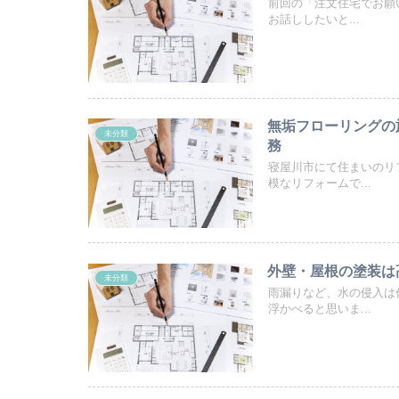
前回の「注文住宅でお願
お話ししたいと...
無垢フローリングの
未分類
務
寝屋川市にて住まいのリ
模なリフォームで...
外壁・屋根の塗装は
未分類
雨漏りなど、水の侵入は
浮かべると思いま...