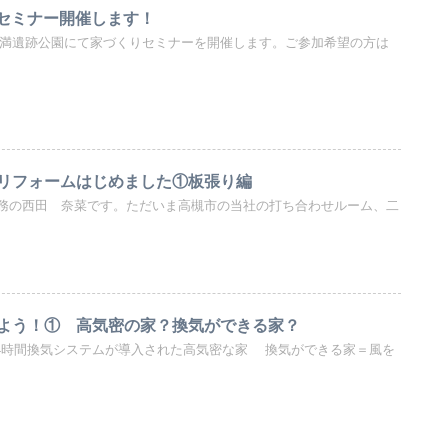
りセミナー開催します！
る安満遺跡公園にて家づくりセミナーを開催します。ご参加希望の方は
リフォームはじめました①板張り編
務の西田 奈菜です。ただいま高槻市の当社の打ち合わせルーム、二
よう！① 高気密の家？換気ができる家？
24時間換気システムが導入された高気密な家 換気ができる家＝風を