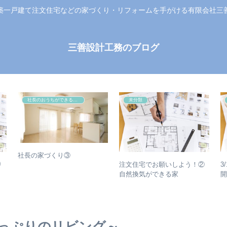
築一戸建て注文住宅などの家づくり・リフォームを手がける有限会社三
三善設計工務のブログ
社長のおうちができるまで
未分類
社長の家づくり③
り
注文住宅でお願いしよう！②
3
自然換気ができる家
っぷりのリビング～