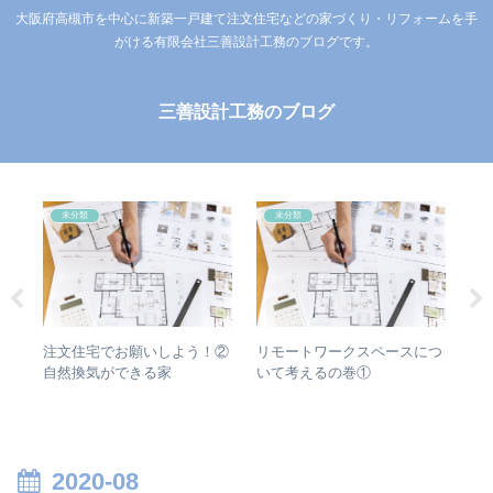
大阪府高槻市を中心に新築一戸建て注文住宅などの家づくり・リフォームを手
がける有限会社三善設計工務のブログです。
三善設計工務のブログ
未分類
未分類
子
市の
注文住宅でお願いしよう！②
リモートワークスペースにつ
で
自然換気ができる家
いて考えるの巻①
2020-08