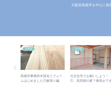
大阪府高槻市を中心に新
未分類
未分類
つ必要？
高槻市事務所木質化リフォー
注文住宅でお願いしよう！
ムはじめました①板張り編
① 高気密の家？換気がで
る家？