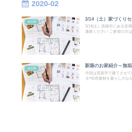
2020-02
3/14（土）家づくり
未分類
3/14(土）高槻市にある
連絡ください ご参加の方は.
新築のお家紹介～無
未分類
今回は箕面市で建てさせて
る❝自然素材を暮らしのなかに