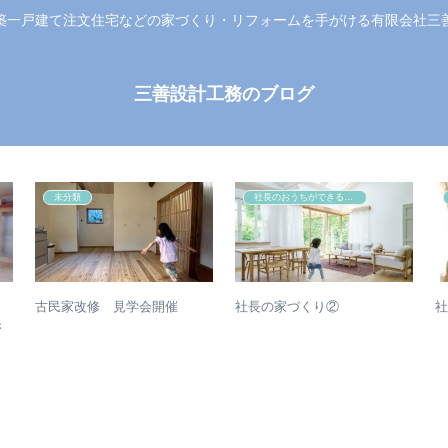
築一戸建て注文住宅などの家づくり・リフォームを手がける有限会社三
三善設計工務のブログ
未分類
社長のおうちができるまで
古民家改修 見学会開催
社長の家づくり②
き