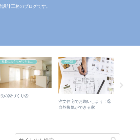
善設計工務のブログです。
社長のおうちができるまで
未分類
未分類
社長の家づくり③
奈良にあ
注文住宅でお願いしよう！②
行ってき
自然換気ができる家