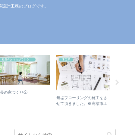
善設計工務のブログです。
社長のおうちができるまで
未分類
未分類
社長の家づくり②
無垢フローリングの施工をさ
3/14（
せて頂きました。※高槻市工
開催しま
務店 三善設計工務