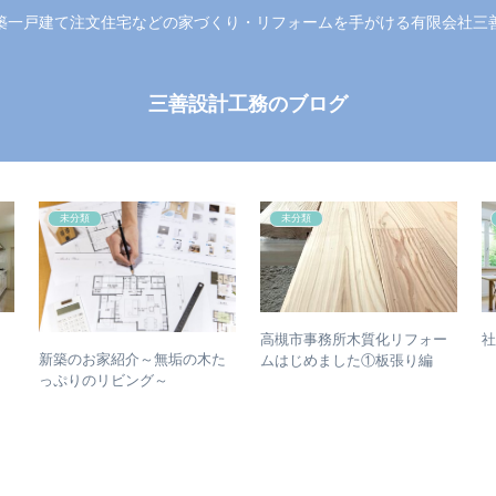
築一戸建て注文住宅などの家づくり・リフォームを手がける有限会社三
三善設計工務のブログ
未分類
未分類
高槻市事務所木質化リフォー
新築のお家紹介～無垢の木た
ムはじめました①板張り編
っぷりのリビング～