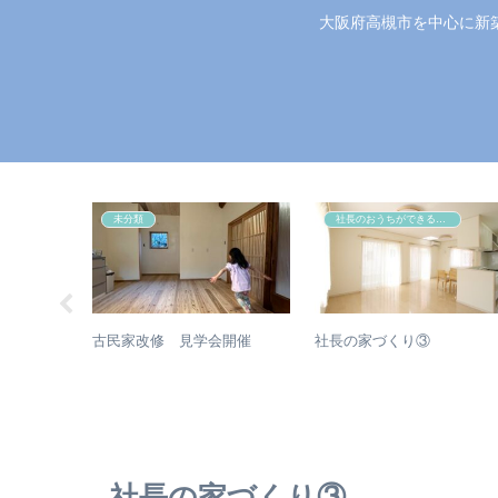
大阪府高槻市を中心に新
未分類
社長のおうちができるまで
古民家改修 見学会開催
社長の家づくり③
しよう！②
家
社長の家づくり③